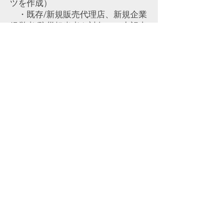
ツを作成）
・既存/新規販売代理店、新規企業
経営者/防災担当者を対象に、上記内
容のウェビナーを開催。（KPI作成）
・既存販売代理店の方に向けたマ
ーケティング戦略報告会を企画
・新規販売代理店、企業防災担当
者を対象に、「BCP対策 ウェビナ
ー」等のキーワード設定でGoogleリ
スティング広告の実施
【実績】
・BtoBマーケティングの基盤を整
え、マーケティング活動の軸を作成
しました。
・Googleリスティング広告によ
り、特定キーワードにて、GOOGLE
検索トップ表示を獲得しました。