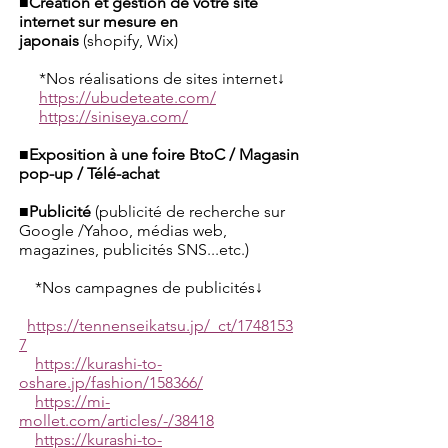
■Création et gestion de votre site
internet sur mesure en
japonais
(shopify, Wix)
*Nos réalisations de sites internet↓
https://ubudeteate.com/
https://siniseya.com/
■Exposition à une foire BtoC / Magasin
pop-up / Télé-achat
■Publicité
(publicité de recherche sur
Google /Yahoo, médias web,
magazines, publicités SNS...etc.)
*Nos campagnes de publicités↓
https://tennenseikatsu.jp/_ct/1748153
7
https://kurashi-to-
oshare.jp/fashion/158366/
https://mi-
mollet.com/articles/-/38418
https://kurashi-to-